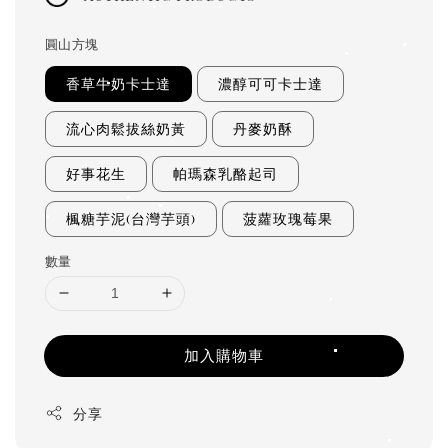
圓山方塊
香草牛奶卡士達
濃醇可可卡士達
流心肉鬆拔絲奶黃
丹麥奶酥
好事花生
帕瑪森乳酪起司
楓糖芋泥(台灣芋頭)
菠蘿玫瑰莓果
數量
加入購物車
分享