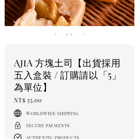
1
/
1
AjiA 方塊土司【出貨採用
五入盒裝 / 訂購請以「5」
為單位】
Regular
NT$ 55.00
price
Worldwide shipping
Secure payments
Authentic products