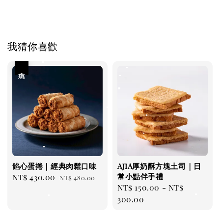
我猜你喜歡
優惠
餡心蛋捲｜經典肉鬆口味
AjiA厚奶酥方塊土司｜日
常小點伴手禮
Sale
NT$ 430.00
Regular
NT$ 480.00
Regular
NT$ 150.00
-
NT$
price
price
price
300.00