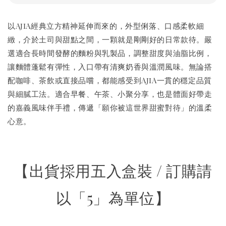
以AjiA經典立方精神延伸而來的，外型俐落、口感柔軟細
緻，介於土司與甜點之間，一顆就是剛剛好的日常款待。嚴
選適合長時間發酵的麵粉與乳製品，調整甜度與油脂比例，
讓麵體蓬鬆有彈性，入口帶有清爽奶香與溫潤風味。無論搭
配咖啡、茶飲或直接品嚐，都能感受到AjiA一貫的穩定品質
與細膩工法。適合早餐、午茶、小聚分享，也是體面好帶走
的嘉義風味伴手禮，傳遞「願你被這世界甜蜜對待」的溫柔
心意。
【出貨採用五入盒裝 / 訂購請
以「5」為單位】