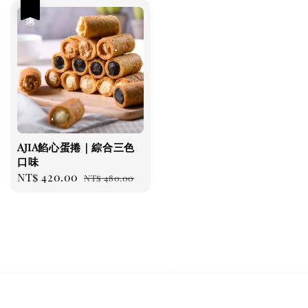
優惠
AjiA餡心蛋捲｜綜合三色
口味
Sale
NT$ 420.00
Regular
NT$ 480.00
price
price