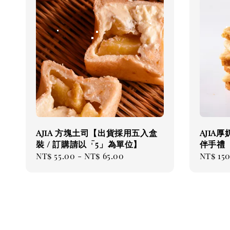
AjiA 方塊土司【出貨採用五入盒
AjiA
裝 / 訂購請以「5」為單位】
伴手禮
Regular
NT$ 55.00
-
NT$ 65.00
Regul
NT$ 15
price
price