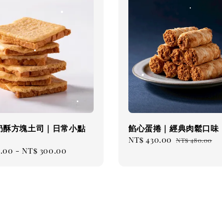
厚奶酥方塊土司｜日常小點
餡心蛋捲｜經典肉鬆口味
Sale
NT$ 430.00
Regular
NT$ 480.00
ar
0.00
-
NT$ 300.00
price
price