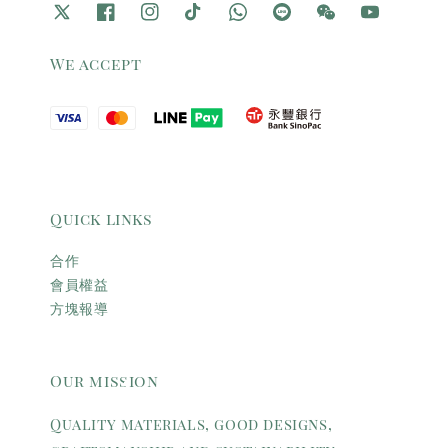
We accept
Quick links
合作
會員權益
方塊報導
Our mission
Quality materials, good designs,