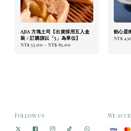
AjiA 方塊土司【出貨採用五入盒
餡心蛋
裝 / 訂購請以「5」為單位】
Sale
NT$ 43
Regular
NT$ 55.00
-
NT$ 65.00
price
price
Follow us
We acc