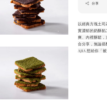
分享
以經典方塊土司
實濃郁的奶酥餡
爽、內裡酥鬆，
合分享，無論搭
AjiA 想給你