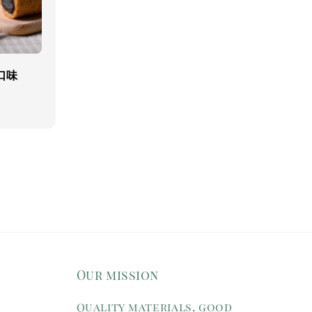
口味
Our mission
Quality materials, good