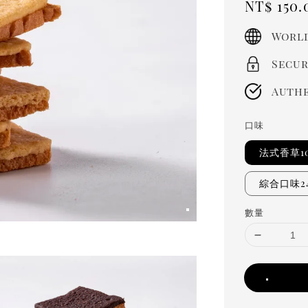
Regula
NT$ 150.
price
World
Secur
Authe
口味
法式香草10
綜合口味2
數量