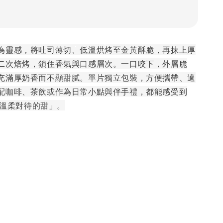
為靈感，將吐司薄切、低溫烘烤至金黃酥脆，再抹上厚
二次焙烤，鎖住香氣與口感層次。一口咬下，外層脆
充滿厚奶香而不顯甜膩。單片獨立包裝，方便攜帶、適
配咖啡、茶飲或作為日常小點與伴手禮，都能感受到
「被溫柔對待的甜」。