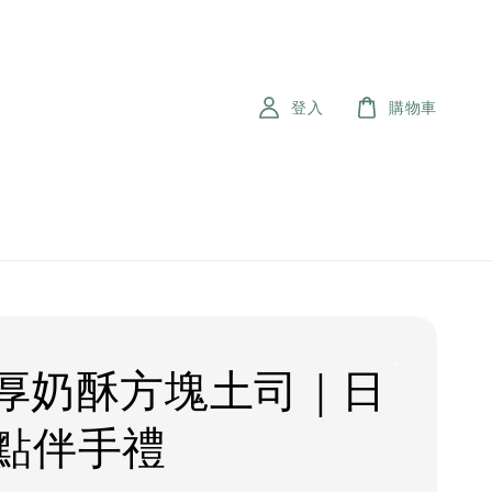
登入
購物車
iA厚奶酥方塊土司｜日
點伴手禮