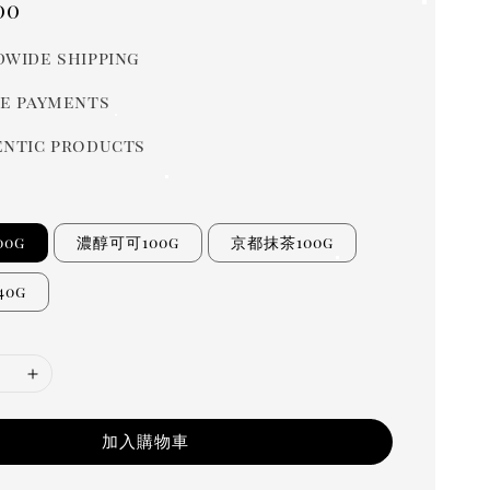
r
00
wide shipping
e payments
ntic products
0g
濃醇可可100g
京都抹茶100g
40g
加入購物車